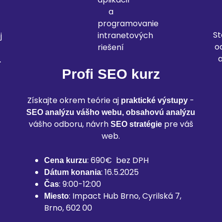
St
j
o
.
Profi SEO kurz
Získajte okrem teórie aj
-
praktické výstupy
SEO analýzu vášho webu, obsahovú analýzu
vášho odboru, návrh
pre váš
SEO stratégie
web.
: 690€ bez DPH
Cena kurzu
: 16.5.2025
Dátum konania
: 9:00-12:00
Čas
: Impact Hub Brno, Cyrilská 7,
Miesto
Brno, 602 00