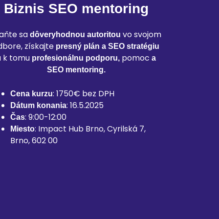
Biznis SEO mentoring
aňte sa
vo svojom
dôveryhodnou autoritou
dbore, získajte
presný plán a SEO stratégiu
a k tomu
pomoc
profesionálnu podporu,
a
SEO mentoring
.
: 1750€ bez DPH
Cena kurzu
: 16.5.2025
Dátum konania
: 9:00-12:00
Čas
: Impact Hub Brno, Cyrilská 7,
Miesto
Brno, 602 00