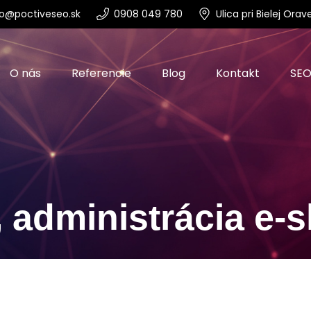
o@poctiveseo.sk
0908 049 780
Ulica pri Bielej Or
O nás
Referencie
Blog
Kontakt
SEO
 administrácia e-