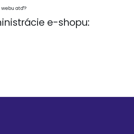
u webu atď?
istrácie e-shopu: