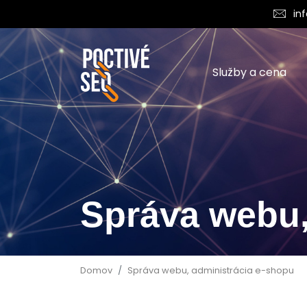
inf
Služby a cena
Správa webu,
Domov
Správa webu, administrácia e-shopu