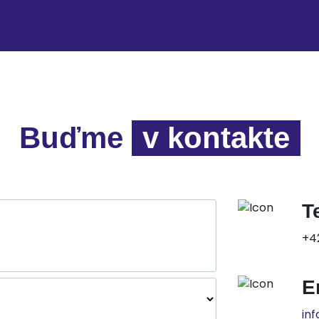
Buďme
v kontakte
T
+4
E
in