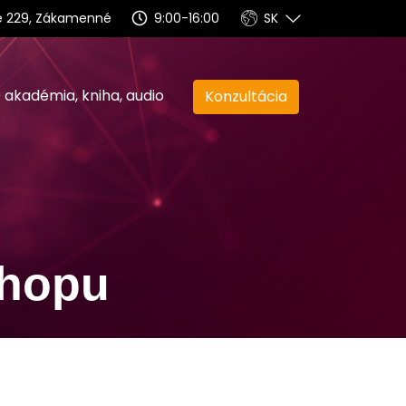
ave 229, Zákamenné
9:00-16:00
SK
 akadémia, kniha, audio
Konzultácia
shopu