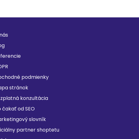
nás
og
ferencie
DPR
bchodné podmienky
pa stránok
zplatná konzultácia
 čakať od SEO
rketingový slovník
iciálny partner shoptetu