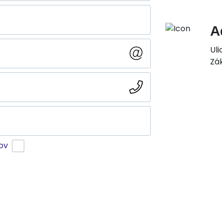
A
Uli
Zá
ov