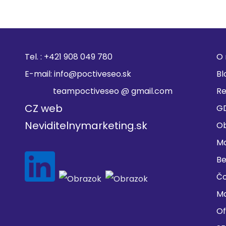
Tel. :
+421 908 049 780
O 
E-mail:
info@poctiveseo.sk
Bl
teampoctiveseo @ gmail.com
Re
CZ web
G
Neviditelnymarketing.sk
O
Ma
Be
Čo
Ma
Of