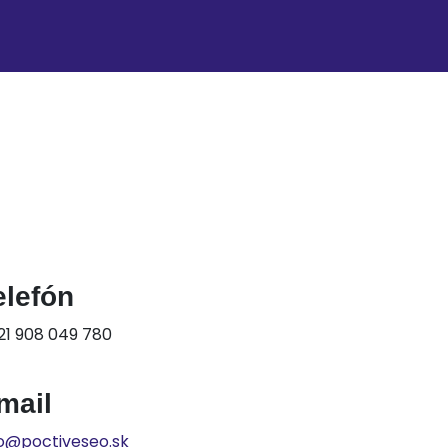
elefón
21 908 049 780
mail
fo@poctiveseo.sk