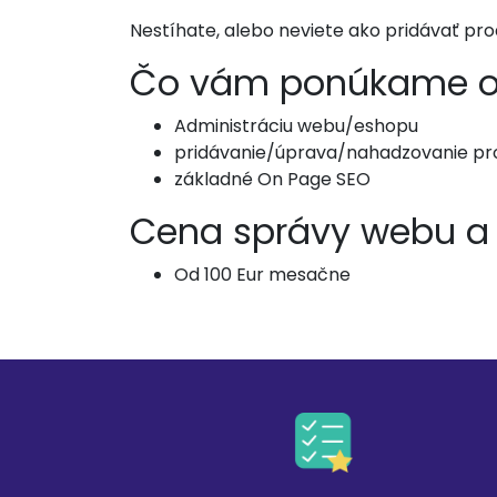
Nestíhate, alebo neviete ako pridávať p
Čo vám ponúkame oh
Administráciu webu/eshopu
pridávanie/úprava/nahadzovanie pro
základné On Page SEO
Cena správy webu a 
Od 100 Eur mesačne